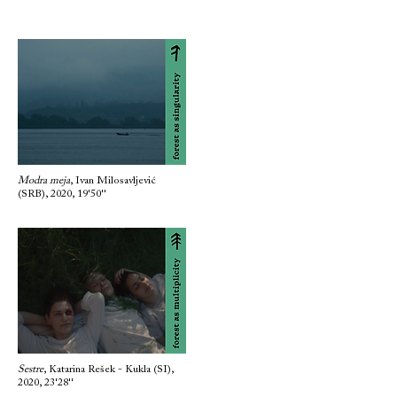
Modra meja
, Ivan Milosavljević
(SRB), 2020, 19'50''
Sestre
, Katarina Rešek - Kukla (SI),
2020, 23'28''