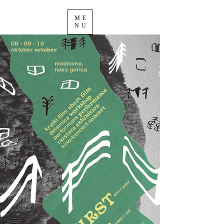
ME
NU