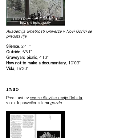
Akademija umetnosti Univerze v Novi Gorici se
predstavlja
Silence
, 2'41''
Outside
, 5'51''
Graveyard picnic
, 4'13''
How not to make a documentary
, 10'03''
Vida
, 15'20''
17:30
Predstavitev
sedme številke revije Robida
,
v celoti posvečena temi
gozda