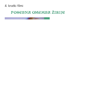
4. kratki filmi
POSEBNA OMEMBA ŽIRIJE
Past Perfect,
Jorge Jácome (PT),
2019, 23'
Vsi ti občutki v mojem trebuhu
, Marko