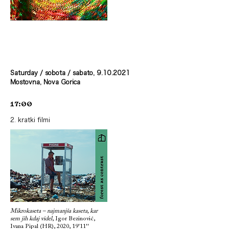
Saturday / sobota / sabato,
9.10.2021
Mostovna, Nova Gorica
17:00
2. kratki filmi
Mikrokaseta – najmanjša kaseta, kar
sem jih kdaj videl
, Igor Bezinović,
Ivana Pipal (HR), 2020, 19'11''