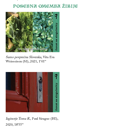
POSEBNA OMEMBA ŽIRIJE
Samo povprečna Slovenka
, Vita Eva
Weisseisen (SI), 2021, 1'01''
Izginotje Toma R.,
Paul Sirague (BE),
2020, 18'55''