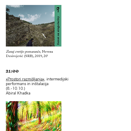
Zunaj cvetijo pomaranče,
Nevena
Desivojević (SRB), 2019, 20'
21:00
»Prostori razmišljanja«
, intermedijski
performans in inštalacija
(8.-10.10.)
Abiral Khadka