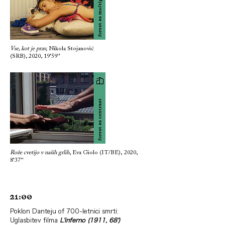
Vse, kot je prav,
Nikola Stojanović
(SRB), 2020, 19'59''
Rože cvetijo v naših grlih
, Eva Giolo (IT/BE),
2020,
8'37''
21:00
Poklon Danteju of 700-letnici smrti:
Uglasbitev filma
L'inferno (1911, 68')