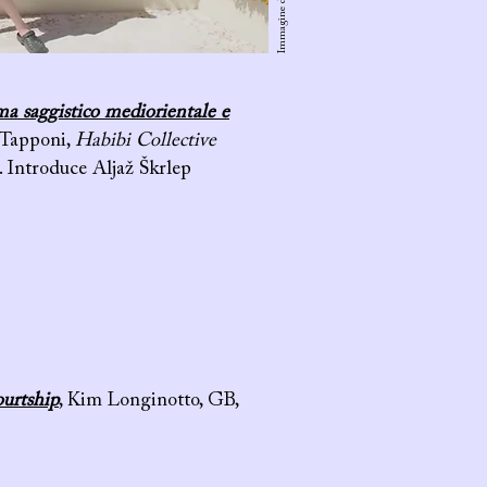
Immagine dal film
ma saggistico mediorientale e
 Tapponi,
Habibi Collective
. Introduce Aljaž Škrlep
ourtship
, Kim Longinotto, GB,