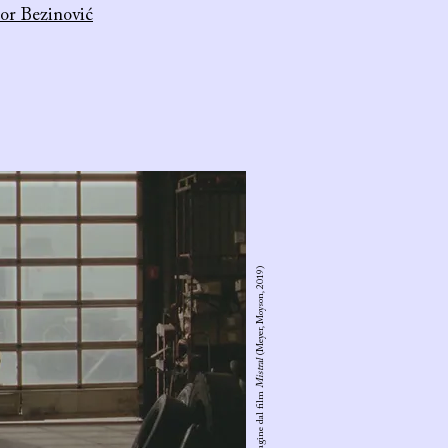
gor Bezinović
(Meyer, Moyson, 2019)
Mistral
Immagine dal film