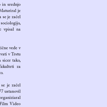
 in srednjo
Maturiral je
 se je začel
ociologijo,
e vpisal na
tične vede v
evati v Trstu
 sicer tako,
akulteti za
o.
se je začel
77 ustanovil
organiziaral
 Film Video