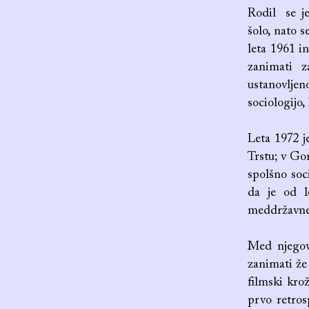
Rodil se je
šolo, nato s
leta 1961 in
zanimati z
ustanovljen
sociologijo,
Leta 1972 j
Trstu; v Gor
spolšno soci
da je od l
meddržavne i
Med njegovi
zanimati že 
filmski kro
prvo retros