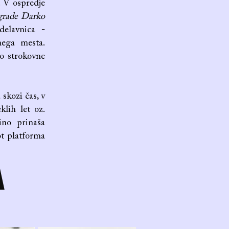
. V ospredje
grade Darko
delavnica -
nega mesta.
mo strokovne
skozi čas, v
klih let oz.
ino prinaša
ot platforma
A