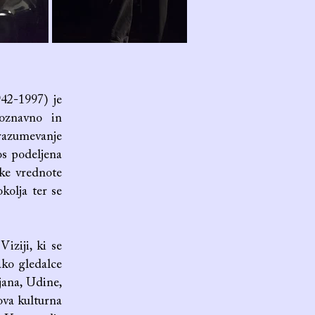
942-1997) je
poznavno in
 razumevanje
os podeljena
tske vrednote
kolja ter se
iziji, ki se
ako gledalce
jana, Udine,
hova kulturna