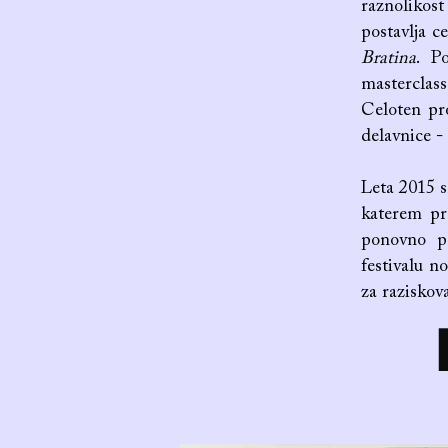
raznolikost
postavlja c
Bratina
. P
masterclas
Celoten pro
delavnice -
Leta 2015 s
katerem pr
ponovno po
festivalu n
za raziskov