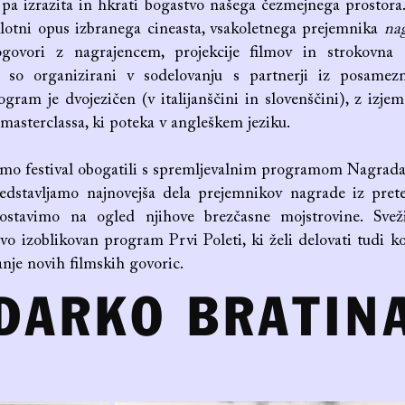
 pa izrazita in hkrati bogastvo našega čezmejnega prostora
elotni opus izbranega cineasta, vsakoletnega prejemnika
na
ogovori z nagrajencem, projekcije filmov in strokovna 
s so organizirani v sodelovanju s partnerji iz posamez
gram je dvojezičen (v italijanščini in slovenščini), z izje
 masterclassa, ki poteka v angleškem jeziku.
mo festival obogatili s spremljevalnim programom Nagrada 
edstavljamo najnovejša dela prejemnikov nagrade iz prete
stavimo na ogled njihove brezčasne mojstrovine. Svež
ovo izoblikovan program Prvi Poleti, ki želi delovati tudi k
anje novih filmskih govoric.
DARKO BRATIN