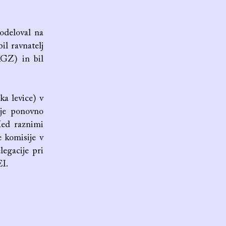
sodeloval na
il ravnatelj
KGZ) in bil
ka levice) v
 je ponovno
 Med raznimi
e komisije v
legacije pri
EI.