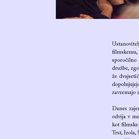
Ustanovitel
filmskemu,
sporočilno
družbe, zgo
že dvajsetič
dopolnjujej
zavzemajo 
Danes zajem
odvija v me
kot filmske
Trst, Izola,