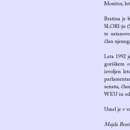
Monitor, let
Bratina je 
SLORI-ju (S
te ustanove
član njeneg
Leta 1992 j
goriškem ok
izvoljen le
parlamentarn
senatu, član
WEU in od 2
Umrl je v v
Majda Brat