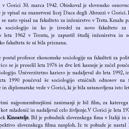
 v Gorici 30. marca 1942. Obiskoval je slovensko osnovno
e je vpisal na znanstveni licej Duca degli Abruzzi v Gorici. 
 se nato vpisal na fakulteto za inženirstvo v Trstu. Kmalu pa
a sociologijo in ko je izvedel za novo fakulteto za s
o leta 1962 v Trentu, je zapustil študij inženirstva in s
 ko fakulteta še ni bila priznana.
e postal profesor ekonomske sociologije na fakulteti za poli
ico se je preselil leta 1976 in dve leti kasneje je začel pouč
ologijo. Univerzitetno kariero je nadaljeval do leta 1992, in
eta 1990 poučeval še sociologijo etničnih odnosov na f
n diplomatske vede v Gorici, ki je bila ustanovljena isto let
mi najpomembnejšimi zanimanji je bil film, za katerega 
kot mladenič in nadaljeval celo življenje.V Gorici je leta 19
žek
Kinoatelje
. Bil je pobudnik slovenskega fima v Italiji in 
pektivo slovenskega filma nasploh. Iz te pobude je nastal