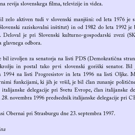
na revija slovenskega filma, televizije in videa.
bil zelo aktiven tudi v slovenski manjšini: od leta 1976 je 
lovenski raziskovalni inštitut) in od 1982 do leta 1992 je b
. Deloval je pri Slovenski kulturno-gospodarski zvezi (S
a glavnega odbora.
e bil izvoljen za senatorja na listi PDS (Demokratična stran
rožju in postal tako prvi slovenski goriški senator. Bil
ta 1994 na listi Progresistov in leta 1996 na listi Oljke.
imi funkcijami, ki jih je vršil, je bil član zunanje političn
 italijanske delegacije pri Svetu Evrope, član italijanske de
8. novembra 1996 predsednik italijanske delegacije pri C
asi Obernai pri Strasburgu dne 23. septembra 1997.
ina