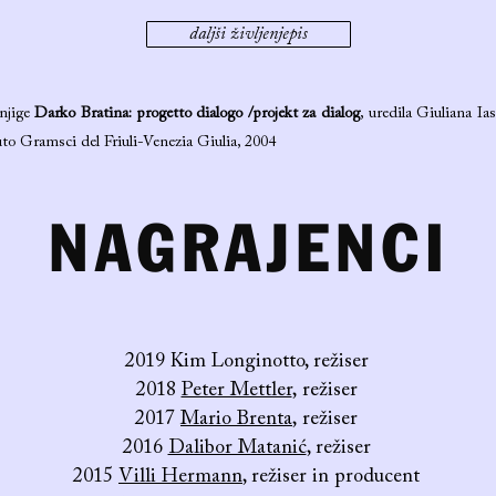
daljši življenjepis
knjige
Darko Bratina: progetto dialogo /projekt za dialog
, uredila Giuliana I
uto Gramsci del Friuli-Venezia Giulia, 2004
NAGRAJENCI
2019 Kim Longinotto, režiser
2018
Peter Mettler
, režiser
2017
Mario Brenta
, režiser
2016
Dalibor Matanić
, režiser
2015
Villi Hermann
, režiser in producent