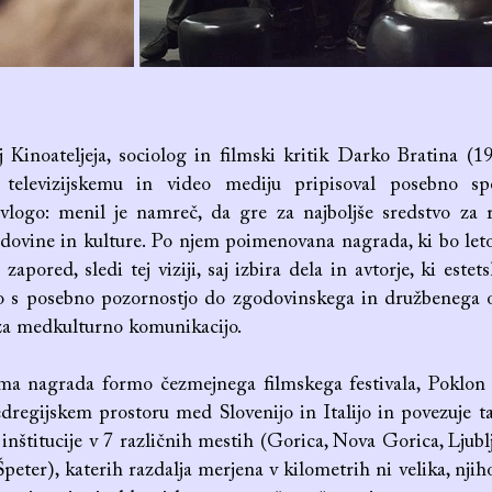
j Kinoateljeja, sociolog in filmski kritik Darko Bratina (1
 televizijskemu in video mediju pripisoval posebno s
 vlogo: menil je namreč, da gre za najboljše sredstvo za
dovine in kulture. Po njem poimenovana nagrada, ki bo let
 zapored, sledi tej viziji, saj izbira dela in avtorje, ki este
o s posebno pozornostjo do zgodovinskega in družbenega o
za medkulturno komunikacijo.
a nagrada formo čezmejnega filmskega festivala, Poklon V
dregijskem prostoru med Slovenijo in Italijo in povezuje t
 inštitucije v 7 različnih mestih (Gorica, Nova Gorica, Ljubl
 Špeter), katerih razdalja merjena v kilometrih ni velika, nji