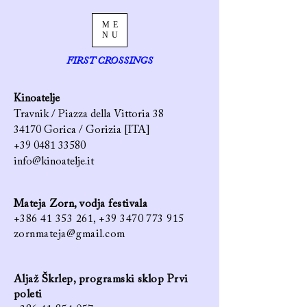
ME
NU
FIRST CROSSINGS
Kinoatelje
Travnik / Piazza della Vittoria 38
34170 Gorica / Gorizia [ITA]
+39 0481 33580
info@kinoatelje.it
Mateja Zorn, vodja festivala
+386 41 353 261, +39 3470 773 915
zornmateja@gmail.com
Aljaž Škrlep, programski sklop Prvi
poleti