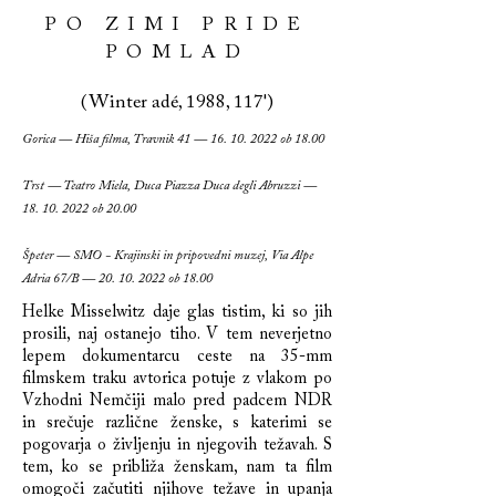
PO ZIMI PRIDE
POMLAD
(Winter adé, 1988, 117')
Gorica — Hiša filma, Travnik 41 —
16. 10. 2022
ob 18.00
Trst — Teatro Miela, Duca Piazza Duca degli Abruzzi —
18. 10. 2022
ob 20.00
Špeter — SMO - Krajinski in pripovedni muzej, Via Alpe
Adria 67/B —
20. 10. 2022
ob 18.00
Helke Misselwitz daje glas tistim, ki so jih
prosili, naj ostanejo tiho. V tem neverjetno
lepem dokumentarcu ceste na 35-mm
filmskem traku avtorica potuje z vlakom po
Vzhodni Nemčiji malo pred padcem NDR
in srečuje različne ženske, s katerimi se
pogovarja o življenju in njegovih težavah. S
tem, ko se približa ženskam, nam ta film
omogoči začutiti njihove težave in upanja