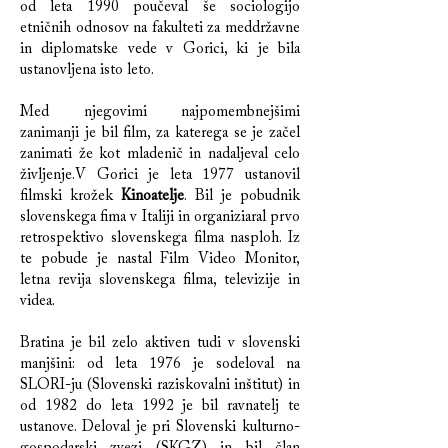
od leta 1990 poučeval še sociologijo
etničnih odnosov na fakulteti za meddržavne
in diplomatske vede v Gorici, ki je bila
ustanovljena isto leto.
Med njegovimi najpomembnejšimi
zanimanji je bil film, za katerega se je začel
zanimati že kot mladenič in nadaljeval celo
življenje.V Gorici je leta 1977 ustanovil
filmski krožek
Kinoatelje
. Bil je pobudnik
slovenskega fima v Italiji in organiziaral prvo
retrospektivo slovenskega filma nasploh. Iz
te pobude je nastal Film Video Monitor,
letna revija slovenskega filma, televizije in
videa.
Bratina je bil zelo aktiven tudi v slovenski
manjšini: od leta 1976 je sodeloval na
SLORI-ju (Slovenski raziskovalni inštitut) in
od 1982 do leta 1992 je bil ravnatelj te
ustanove. Deloval je pri Slovenski kulturno-