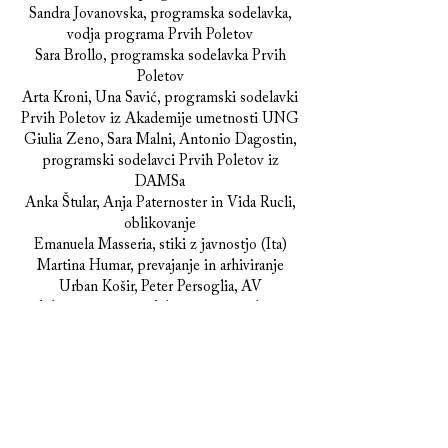
Sandra Jovanovska, programska sodelavka,
vodja programa Prvih Poletov
Sara Brollo, programska sodelavka Prvih
Poletov
Arta Kroni, Una Savić, programski sodelavki
Prvih Poletov iz Akademije umetnosti UNG
Giulia Zeno, Sara Malni, Antonio Dagostin,
programski sodelavci Prvih Poletov iz
DAMSa
Anka Štular, Anja Paternoster in Vida Rucli,
oblikovanje
Emanuela Masseria, stiki z javnostjo (Ita)
Martina Humar, prevajanje in arhiviranje
Urban Košir, Peter Persoglia, AV
dokumentiranje, izdelava promocijskega
materiala in tehnična podpora
Jakob Koncut, Sašo Mrak, fotografiranje
Anja Naglič, Sara Terpin, Maja Lovrenov,
Nataša Hrovat, Ingrid Cotič, Alenka Novak,
Jerica Klanjšček, Denis Debevec, Miha
Jenko, Martin Medved, Ksenija Šabec,