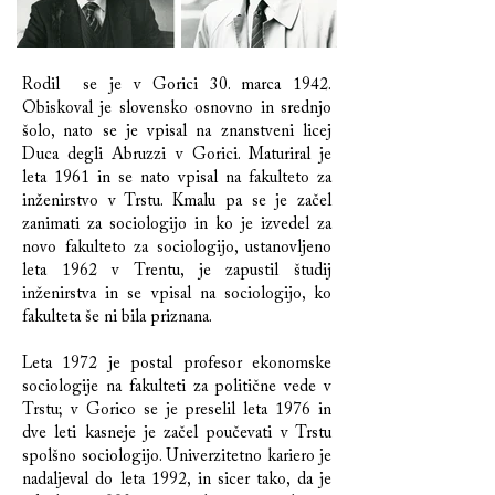
Rodil se je v Gorici 30. marca 1942.
Obiskoval je slovensko osnovno in srednjo
šolo, nato se je vpisal na znanstveni licej
Duca degli Abruzzi v Gorici. Maturiral je
leta 1961 in se nato vpisal na fakulteto za
inženirstvo v Trstu. Kmalu pa se je začel
zanimati za sociologijo in ko je izvedel za
novo fakulteto za sociologijo, ustanovljeno
leta 1962 v Trentu, je zapustil študij
inženirstva in se vpisal na sociologijo, ko
fakulteta še ni bila priznana.
Leta 1972 je postal profesor ekonomske
sociologije na fakulteti za politične vede v
Trstu; v Gorico se je preselil leta 1976 in
dve leti kasneje je začel poučevati v Trstu
spolšno sociologijo. Univerzitetno kariero je
nadaljeval do leta 1992, in sicer tako, da je