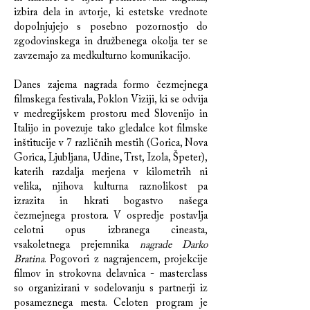
izbira dela in avtorje, ki estetske vrednote
dopolnjujejo s posebno pozornostjo do
zgodovinskega in družbenega okolja ter se
zavzemajo za medkulturno komunikacijo.
Danes zajema nagrada formo čezmejnega
filmskega festivala, Poklon Viziji, ki se odvija
v medregijskem prostoru med Slovenijo in
Italijo in povezuje tako gledalce kot filmske
inštitucije v 7 različnih mestih (Gorica, Nova
Gorica, Ljubljana, Udine, Trst, Izola, Špeter),
katerih razdalja merjena v kilometrih ni
velika, njihova kulturna raznolikost pa
izrazita in hkrati bogastvo našega
čezmejnega prostora. V ospredje postavlja
celotni opus izbranega cineasta,
vsakoletnega prejemnika
nagrade Darko
Bratina
. Pogovori z nagrajencem, projekcije
filmov in strokovna delavnica - masterclass
so organizirani v sodelovanju s partnerji iz
posameznega mesta. Celoten program je