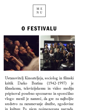
ME
NU
O FESTIVALU
Ustanovitelj Kinoateljeja, sociolog in filmski
kritik Darko Bratina
(1942-1997)
je
filmskemu, televizijskemu in video mediju
pripisoval posebno spoznavno in sporočilno
vlogo: menil je namreč, da gre za najboljše
sredstvo za razumevanje družbe, zgodovine
in kulture. Po njem poimenovana nagrada,