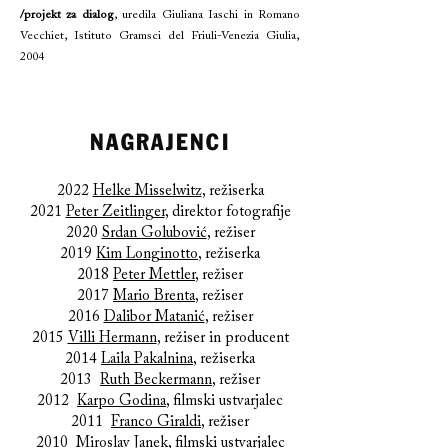
/projekt za dialog
, uredila Giuliana Iaschi in Romano
Vecchiet, Istituto Gramsci del Friuli-Venezia Giulia,
2004
NAGRAJENCI
2022
Helke Misselwitz
, režiserka
2021
Peter Zeitlinger
, direktor fotografije
2020
Srdan Golubović
, režiser
2019
Kim Longinotto
, režiserka
2018
Peter Mettler
, režiser
2017
Mario Brenta
, režiser
2016
Dalibor Matanić
, režiser
2015
Villi Hermann
, režiser in producent
2014
Laila Pakalnina
, režiserka
2013
Ruth Beckermann
, režiser
2012
Karpo Godina
, filmski ustvarjalec
2011
Franco Giraldi
, režiser
2010
Miroslav Janek
, filmski ustvarjalec