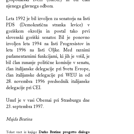
gospodarski zvezi (SKGZ) in bil član
njenega glavnega odbora.
Leta 1992 je bil izvoljen za senatorja na listi
PDS (Demokratična stranka levice) v
goriškem okrožju in postal tako prvi
slovenski goriški senator. Bil je ponovno
izvoljen leta 1994 na listi Progresistov in
leta 1996 na listi Oljke. Med raznimi
parlamentarnimi funkcijami, ki jih je vršil, je
bil član zunanje politične komisije v senatu,
član italijanske delegacije pri Svetu Evrope,
član italijanske delegacije pri WEU in od
28. novembra 1996 predsednik italijanske
delegacije pri CEI.
Umrl je v vasi Obernai pri Strasburgu dne
23. septembra 1997.
Majda Bratina
Tekst vzet iz knjige
Darko Bratina: progetto dialogo