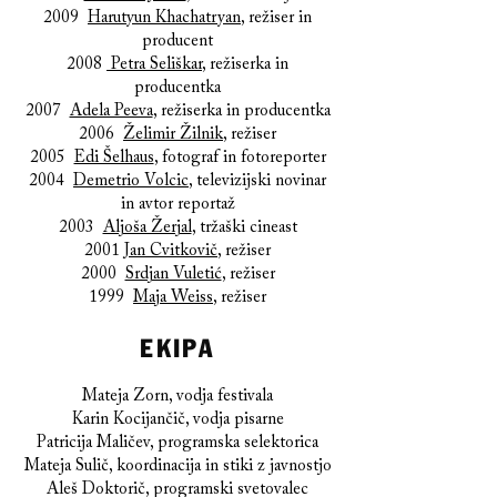
2009
Harutyun Khachatryan
, režiser in
producent
2008
Petra Seliškar
, režiserka in
producentka
2007
Adela Peeva
, režiserka in producentka
2006
Želimir Žilnik
, režiser
2005
Edi Šelhaus
, fotograf in fotoreporter
2004
Demetrio Volcic
, televizijski novinar
in avtor reportaž
2003
Aljoša Žerjal
, tržaški cineast
2001
Jan Cvitkovič
, režiser
2000
Srdjan Vuletić
, režiser
1999
Maja Weiss
, režiser
EKIPA
Mateja Zorn, vodja festivala
Karin Kocijančič, vodja pisarne
Patricija Maličev, programska selektorica
Mateja Sulič, koordinacija in stiki z javnostjo
Aleš Doktorič, programski svetovalec