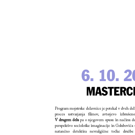
6. 10. 
MASTERC
Program mojstrske delavnice je potekal v dveh de
proces ustvarjanja filmov, avtorjevo izbruše
V drugem delu
pa o njegovem opusu in načinu delo
perspektivo sociološke imaginacije in Golubovića s
natančno detektira nevralgične točke družb