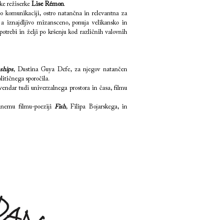
ske režiserke
Lise R
é
mon
.
 o komunikaciji, ostro natančna in relevantna za
 a iznajdljivo mizansceno, ponuja velikansko in
potrebi in želji po kršenju kod različnih valovnih
ships
, Dustina Guya Defe, za njegov natančen
itičnega sporočila.
endar tudi univerzalnega prostora in časa, filmu
lnemu filmu-poeziji
Fish
, Filipa Bojarskega, in