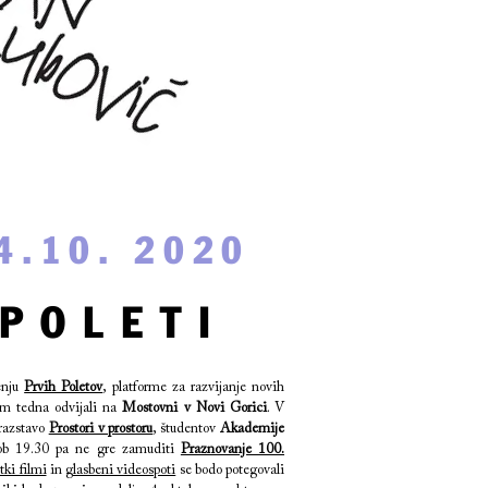
 4.10. 2020
 POLETI
enju
Prvih Poletov
, platforme za razvijanje novih
em tedna odvijali na
Mostovni v Novi Gorici
. V
 razstavo
Prostori v prostoru
, študentov
Akademije
ob 19.30 pa ne gre zamuditi
Praznovanje 100.
tki filmi
in
glasbeni videospoti
se bodo potegovali