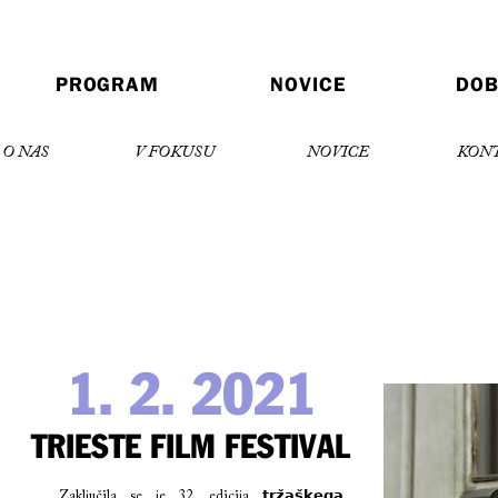
PROGRAM
NOVICE
DOB
O NAS
V FOKUSU
NOVICE
KON
1. 2. 2021
TRIESTE FILM FESTIVAL
Zaključila se je 32. edicija 𝘁𝗿𝘇̌𝗮𝘀̌𝗸𝗲𝗴𝗮