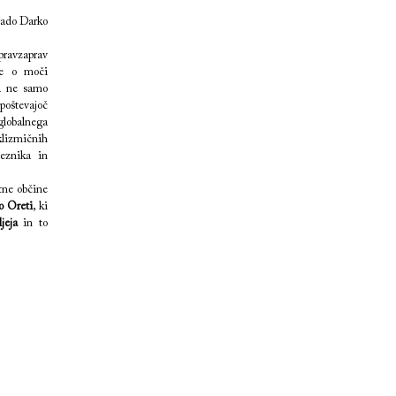
rado Darko
 pravzaprav
be o moči
ča ne samo
poštevajoč
lobalnega
lizmičnih
meznika in
stne občine
o Oreti
, ki
jeja
in to