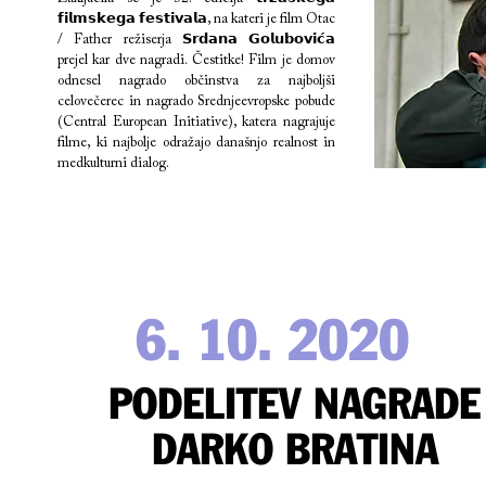
𝗳𝗶𝗹𝗺𝘀𝗸𝗲𝗴𝗮 𝗳𝗲𝘀𝘁𝗶𝘃𝗮𝗹𝗮, na kateri je film Otac
/ Father režiserja 𝗦𝗿𝗱𝗮𝗻𝗮 𝗚𝗼𝗹𝘂𝗯𝗼𝘃𝗶𝗰́𝗮
prejel kar dve nagradi. Čestitke! Film je domov
odnesel nagrado občinstva za najboljši
celovečerec in nagrado Srednjeevropske pobude
(Central European Initiative), katera nagrajuje
filme, ki najbolje odražajo današnjo realnost in
medkulturni dialog.
6. 10. 2020
PODELITEV NAGRADE
DARKO BRATINA