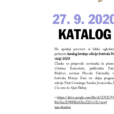
27. 9. 202
KATALOG
Na spodnji povezavi si lahko ogledat
preberete
katalog letošnje edicije festivala P
viziji 2020!
Članke so prispevali: novinarka in pisatel
Cristina Battocletti, publicistka Patri
Maličev, novinar Niccola Falcinella, v
festivala Mateja Zorn ter ekipa progra
sekcije First Crossings: Sandra Jovanovska,
Ciccone in Aljaž Škrlep.
>>
https://drive.google.com/file/d/1DYlQ
Ms7lox3l3J8N8j26XtcZZOv5E/view?
usp=sharing