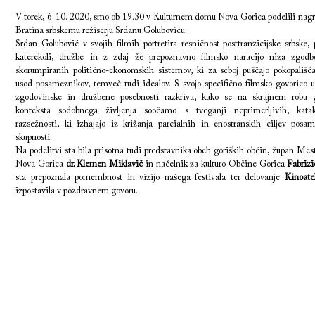
V torek, 6. 10. 2020, smo ob 19.30 v Kulturnem domu Nova Gorica podelili nag
Bratina srbskemu režiserju Srdanu Goluboviću.
Srdan Golubović v svojih filmih portretira resničnost posttranzicijske srbske,
katerekoli, družbe in z zdaj že prepoznavno filmsko naracijo niza zgod
skorumpiranih politično-ekonomskih sistemov, ki za seboj puščajo pokopališ
usod posameznikov, temveč tudi idealov. S svojo specifično filmsko govorico u
zgodovinske in družbene posebnosti razkriva, kako se na skrajnem robu g
konteksta sodobnega življenja soočamo s tveganji neprimerljivih, katak
razsežnosti, ki izhajajo iz križanja parcialnih in enostranskih ciljev posa
skupnosti.
Na podelitvi sta bila prisotna tudi predstavnika obeh goriških občin, župan Me
Nova Gorica
dr. Klemen Miklavič
in načelnik za kulturo Občine Gorica
Fabrizi
sta prepoznala pomembnost in vizijo našega festivala ter delovanje
Kinoatel
izpostavila v pozdravnem govoru.