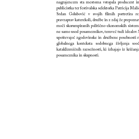
nagrajencem sta mestoma vstopala producent in 
publicistka ter festivalska selektorka Patricija Mali
Srdan Golubović v svojih filmih portretira res
pravzaprav katerekoli, družbe in z zdaj že prepozn
moči skorumpiranih politično-ekonomskih sistemov
ne samo usod posameznikov, temveč tudi idealov. S
upoštevajoč zgodovinske in družbene posebnosti r
globalnega konteksta sodobnega življenja soo
kataklizmičnih razsežnosti, ki izhajajo iz križanj
posameznika in skupnosti.