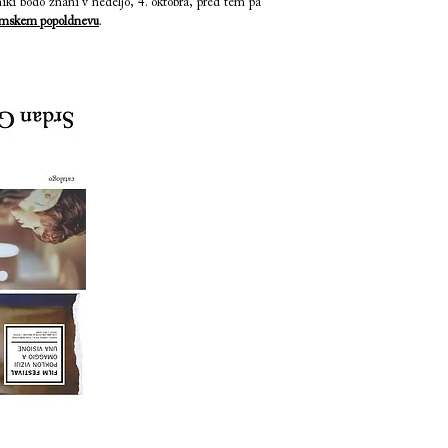
niki bodo znani v nedeljo, 4. oktobra, pred tem pa
lmskem popoldnevu
.