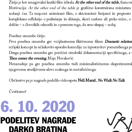
Žirija je kot zmagovalni kratki film izbrala
At the other end of the table
, franco
Motivacija:
At the other end of the table
je grafično konstruirana miniatura
sedanji čas. Ta majceni animirani film, s skiciranimi linijami in preprosto
kompleksno refleksijo o poslušanju in slišanju, skozi zaslone ali preko mize, o 
dolžin – o človeških odnosih in o pomenu tega, da smo skupaj – sedaj.
Posebne omembe žirije:
Prva posebna omemba gre večplastnemu fiktivnemu filmu
Dramatic relation
režijski koncept in učinkovito uporabo komedije za izpostavitev pomembnega pol
Druga posebna omemba gre poetični etnološki dokumentaciji specifičnega, a v
Then comes the evening
, Maje Novaković.
Nenazadnje pa gre posebna omemba tudi minimalističnemu eksperimenta
njegovemu strašljivemu ulove realnega in metafizičnega.
Občinstvo pa je nagrado podelilo videospotu
Neli Maraž
,
No Walk No Talk
.
Čestitamo!
6. 10. 2020
PODELITEV NAGRADE
DARKO BRATINA