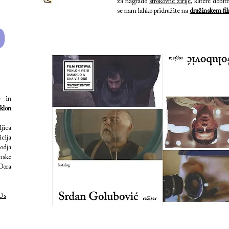
za nagrado
strokovne žirije
, katere dobit
se nam lahko pridružite na
družinskem fi
0
e in
oklon
jica
cija
odja
mske
 Dora
VOs