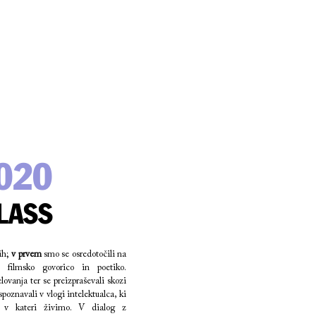
2020
LASS
lih;
v prvem
smo se osredotočili na
no filmsko govorico in poetiko.
vanja ter se preizpraševali skozi
poznavali v vlogi intelektualca, ki
e v kateri živimo. V dialog z