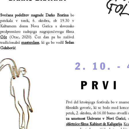
Svečana podelitev nagrade Darko Bratina
bo
potekala v torek, 6. oktobra, ob 19.30 v
Kulturnem domu Nova Gorica s slovensko
predpremiero zadnjega nagrajenčevega filma
Oče
(Otac, 2020). Čez dan pa bo zaživel
tradicionalni
masterclass
, ki ga bo vodil
Srdan
Golubović
.
2. 10. -
PRVI
Prvi del letošnjega festivala bo v znam
filmskih govoric, ki se bodo med konc
petek, 2. oktobra, ob 16.00 bomo otvorili
za umetnost Univerze v Novi Gorici
, 
obletnice filma
Kabinet dr. Kaligarija
.
Kra