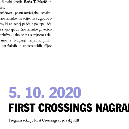
filmski kritik
Boris T. Matič
in
čev.
ničnost posttranzicijske srbske,
avno filmsko naracijo niza zgodbe o
, ki za seboj puščajo pokopališča
 svojo specifično filmsko govorico
azkriva, kako se na skrajnem robu
čamo s tveganji neprimerljivih,
a parcialnih in enostranskih ciljev
5. 10. 2020
FIRST CROSSINGS NAGRA
Program sekcije First Crossings se je zaključil!