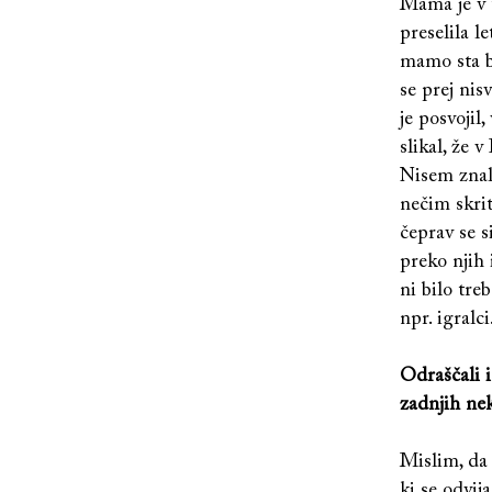
Mama je v t
preselila l
mamo sta bi
se prej nis
je posvojil
slikal, že v
Nisem znal 
nečim skrit
čeprav se s
preko njih 
ni bilo tre
npr. igralc
Odraščali i
zadnjih neka
Mislim, da 
ki se odvi