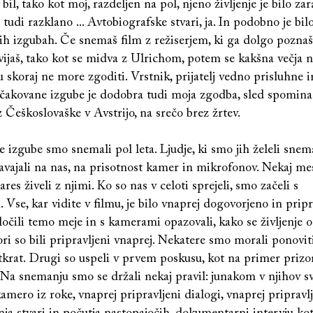
 bil, tako kot moj, razdeljen na pol, njeno življenje je bilo zar
 tudi razklano ... Avtobiografske stvari, ja. In podobno je bil
h izgubah. Če snemaš film z režiserjem, ki ga dolgo poznaš
vijaš, tako kot se midva z Ulrichom, potem se kakšna večja 
u skoraj ne more zgoditi. Vrstnik, prijatelj vedno prisluhne i
ričakovane izgube je dodobra tudi moja zgodba, sled spomin
iz Češkoslovaške v Avstrijo, na srečo brez žrtev.
 izgube smo snemali pol leta. Ljudje, ki smo jih želeli snema
avajali na nas, na prisotnost kamer in mikrofonov. Nekaj me
res živeli z njimi. Ko so nas v celoti sprejeli, smo začeli s
Vse, kar vidite v filmu, je bilo vnaprej dogovorjeno in pripr
čili temo meje in s kamerami opazovali, kako se življenje o
ori so bili pripravljeni vnaprej. Nekatere smo morali ponovit
tkrat. Drugi so uspeli v prvem poskusu, kot na primer prizo
Na snemanju smo se držali nekaj pravil: junakom v njihov s
amero iz roke, vnaprej pripravljeni dialogi, vnaprej pripravl