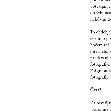
podobe stan
potvarjanje
do vrhunca
nekdanje ž
To obdobje 
izjemno po
hočem reči
internetu, 
predavanj. 
fotografije
Zsigmonda,
fotografiji,
Česa?
Za osvetlja
ogromne osv