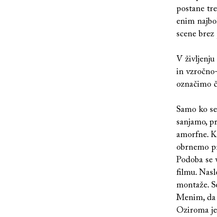
postane tr
enim najbol
scene brez p
V življenj
in vzročno-
označimo ča
Samo ko se
sanjamo, pr
amorfne. K
obrnemo pro
Podoba se 
filmu. Nas
montaže. Se
Menim, da 
Oziroma je