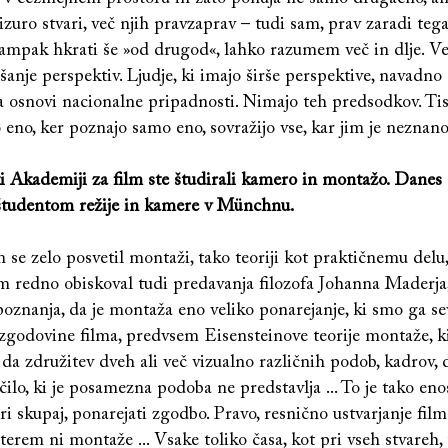
vizuro stvari, več njih pravzaprav – tudi sam, prav zaradi tega
 ampak hkrati še »od drugod«, lahko razumem več in dlje. V
šanje perspektiv. Ljudje, ki imajo širše perspektive, navadno
a osnovi nacionalne pripadnosti. Nimajo teh predsodkov. Tist
eno, ker poznajo samo eno, sovražijo vse, kar jim je neznano
i Akademiji za film ste študirali kamero in montažo. Danes
študentom režije in kamere v Münchnu.
 se zelo posvetil montaži, tako teoriji kot praktičnemu delu,
 redno obiskoval tudi predavanja filozofa Johanna Maderja
poznanja, da je montaža eno veliko ponarejanje, ki smo ga s
 zgodovine filma, predvsem Eisensteinove teorije montaže, ki
 da združitev dveh ali več vizualno različnih podob, kadrov, 
ilo, ki je posamezna podoba ne predstavlja ... To je tako eno
ari skupaj, ponarejati zgodbo. Pravo, resnično ustvarjanje film
katerem ni montaže ... Vsake toliko časa, kot pri vseh stvareh, 