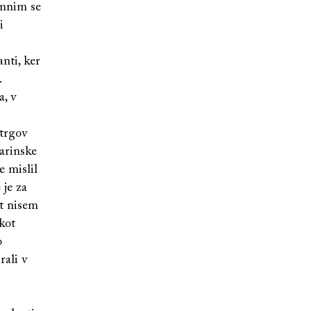
omnim se
i
nti, ker
.
, v
trgov
tarinske
e mislil
 je za
at nisem
 kot
o
rali v