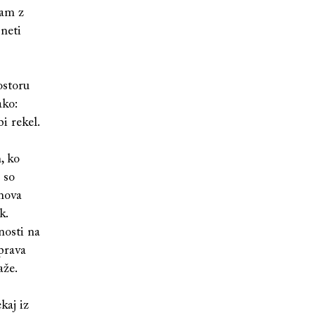
mam z
sneti
ostoru
ako:
i rekel.
, ko
 so
znova
k.
nosti na
prava
aže.
kaj iz