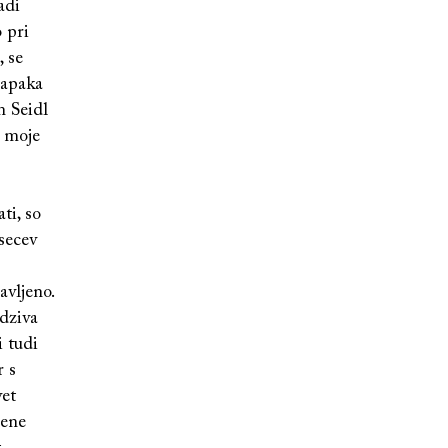
adi
o pri
, se
napaka
n Seidl
a moje
ti, so
secev
avljeno.
dziva
i tudi
r s
vet
jene