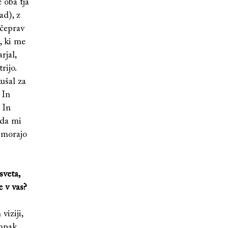
 oba tja
ad), z
 čeprav
, ki me
rjal,
rijo.
ušal za
 In
 In
 da mi
e morajo
sveta,
e v vas?
viziji,
ampak