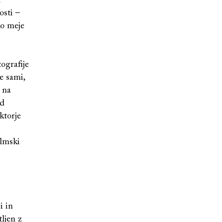
t
osti –
ko meje
tografije
e sami,
 na
od
ktorje
ilmski
i in
ljen z