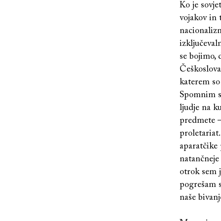
Ko je sovje
vojakov in
nacionaliz
izključeva
se bojimo, 
Češkoslova
katerem so 
Spomnim se
ljudje na k
predmete – 
proletariat
aparatčike 
natančneje 
otrok sem j
pogrešam sk
naše bivanj