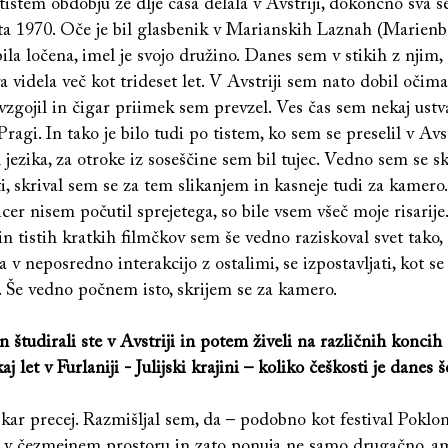
istem obdobju že dlje časa delala v Avstriji, dokončno sva se
eta 1970. Oče je bil glasbenik v Marianskih Laznah (Marienb
la ločena, imel je svojo družino. Danes sem v stikih z njim,
va videla več kot trideset let. V Avstriji sem nato dobil očima
, vzgojil in čigar priimek sem prevzel. Ves čas sem nekaj ustva
 Pragi. In tako je bilo tudi po tistem, ko sem se preselil v Avst
jezika, za otroke iz soseščine sem bil tujec. Vedno sem se sk
i, skrival sem se za tem slikanjem in kasneje tudi za kamero.
icer nisem počutil sprejetega, so bile vsem všeč moje risarije.
in tistih kratkih filmčkov sem še vedno raziskoval svet tako,
ba v neposredno interakcijo z ostalimi, se izpostavljati, kot s
i. Še vedno počnem isto, skrijem se za kamero.
n študirali ste v Avstriji in potem živeli na različnih koncih 
j let v Furlaniji - Julijski krajini – koliko češkosti je danes š
kar precej. Razmišljal sem, da – podobno kot festival Poklon 
ja v čezmejnem prostoru in zato ponuja ne samo drugačno, 