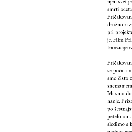
njen svet je
smrti očeta
Pričakovani
družno raz
pri projekt
je. Film P
tranzicije 
Pričakovane
se počasi n
smo čisto za
snemanjem. 
Mi smo dolo
nanjo. Priz
po šestnajs
petelinom. 
sledimo s k