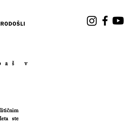
RODOŠLI
paš v
litičnim
leta ste