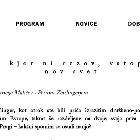
PROGRAM
NOVICE
DOB
, kjer ni rezov, vsto
nov svet
ricije Maličev s Petrom Zeitlingerjem
linger, kot otrok ste bili priča izrazitim družbeno-po
am Evrope, takrat še razdeljene na dvoje; svoja prva 
 Pragi – kakšni spomini so ostali nanjo?