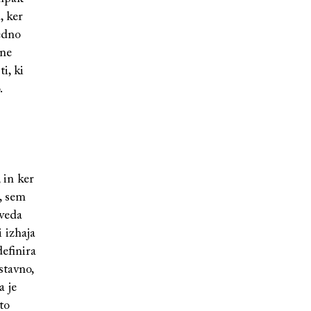
, ker
edno
 ne
i, ki
.
 in ker
, sem
eveda
 izhaja
definira
stavno,
a je
to