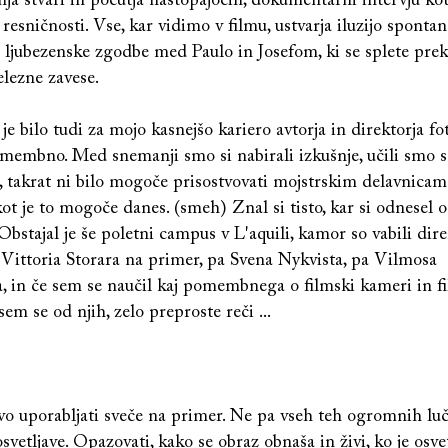
ja stvari in počutja nastopajočih, dokumentarni intervju ko
 resničnosti. Vse, kar vidimo v filmu, ustvarja iluzijo spontan
 ljubezenske zgodbe med Paulo in Josefom, ki se splete pre
elezne zavese.
je bilo tudi za mojo kasnejšo kariero avtorja in direktorja fo
membno. Med snemanji smo si nabirali izkušnje, učili smo s
, takrat ni bilo mogoče prisostvovati mojstrskim delavnicam
kot je to mogoče danes. (smeh) Znal si tisto, kar si odnesel 
Obstajal je še poletni campus v L'aquili, kamor so vabili dire
, Vittoria Storara na primer, pa Svena Nykvista, pa Vilmosa
 in če sem se naučil kaj pomembnega o filmski kameri in f
 sem se od njih, zelo preproste reči ...
vo uporabljati sveče na primer. Ne pa vseh teh ogromnih luč
etljave. Opazovati, kako se obraz obnaša in živi, ko je osvet