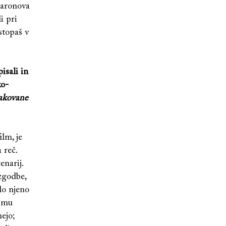
uaronova
i pri
stopaš v
isali in
ko-
akovane
ilm, je
 reč.
enarij.
zgodbe,
lo njeno
m mu
ejo;