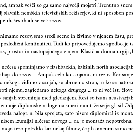
end, ampak vešči so ga samo največji mojstri. Trenutno sne
j slavnih nemških televizijskih režiserjev, ki ni sposoben po
etih, šestih ali še več rezov.
u nimamo rezov, smo sredi scene in živimo v njenem času, pr
posledični kontinuiteti. Tudi ko pripovedujemo zgodbo, je t
s, prostor in nastopajočega v njem. Klasična dramaturgija, b
 nečesa spominjamo v flashbackih, kakšnih norih asociacijah
ihaja do rezov ... Ampak celo ko sanjamo, ni rezov. Ker sanje
o nekoga vidimo v sanjah, se obrnemo stran, in ko se nato 
ti njemu, zagledamo nekoga drugega ... to ni več isti člove
v sanjah spreminja med gledanjem. Rezi so izum neustvarjal
lov moje diplomske naloge na smeri montaže se je glasil Od
veda naloga ni bila sprejeta, zato nisem diplomiral iz mont
nisem izumljal ničesar novega ... da je montaža nepotrebna.
 mojo tezo potrdilo kar nekaj filmov, če jih omenim samo ne