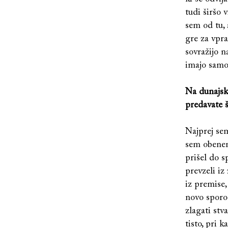
tudi širšo 
sem od tu,
gre za vpra
sovražijo n
imajo samo 
Na dunajsk
predavate 
Najprej sem
sem obenem
prišel do s
prevzeli iz
iz premise,
novo sporoč
zlagati stv
tisto, pri 