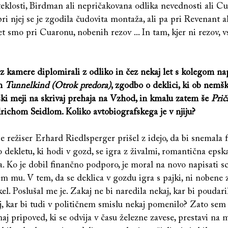
teklosti, Birdman ali nepričakovana odlika nevednosti ali C
ri njej se je zgodila čudovita montaža, ali pa pri Revenant al
et smo pri Cuaronu, nobenih rezov ... In tam, kjer ni rezov, v
z kamere diplomirali z odliko in čez nekaj let s kolegom nap
lm
Tunnelkind (Otrok predora)
, zgodbo o deklici, ki ob nemš
ški meji na skrivaj prehaja na Vzhod, in kmalu zatem še
Prič
richom Seidlom. Koliko avtobiografskega je v njiju?
je režiser Erhard Riedlsperger prišel z idejo, da bi snemala f
 o dekletu, ki hodi v gozd, se igra z živalmi, romantična epska
 Ko je dobil finančno podporo, je moral na novo napisati sc
m mu. V tem, da se deklica v gozdu igra s pajki, ni nobene 
l. Poslušal me je. Zakaj ne bi naredila nekaj, kar bi poudari
j, kar bi tudi v političnem smislu nekaj pomenilo? Zato se
naj pripoved, ki se odvija v času železne zavese, prestavi na m