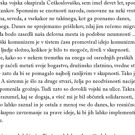
tska vojska okupirala Češkoslovaško, sem imel devet let, sp
 tankov. Spomnim se enotnosti naroda, osnovane na neki vrst
ma, seveda, a vsekakor ne takšnega, kot ga poznamo danes,
lnega. Danes ne sprejemamo prišlekov, zdaj jim rečemo migra
da bodo zasedli naša delovna mesta in podobne neumnosti ..
ški komunizem je v tistem času promoviral idejo komunizma
ljudje složno, kolikor je bilo to mogoče, živeli v skupnosti.
, kako so v nekem trenutku na enega od osrednjih praških 
up začeli metati svoje bogastvo, družinsko zlatnino, vredne s
zato da bi se pomagalo najbolj ranljivim v skupnosti. Tako j
. A sistemu je šlo za druge stvari, želja po neodvisnosti nacije
pomenila grožnjo. Tudi zato so dovolili vojski na ulice. Takr
razumel, kaj se dogaja, a všeč mi je bil občutek solidarnosti,
o lahko zaznal in je ostala z menoj vse do danes, ko resničn
upno zavzemanje za prave ideje, ki bi jih lahko implementi
e.