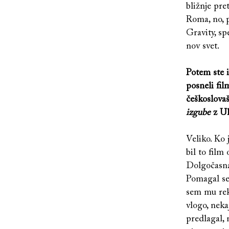
bližnje pre
Roma, no, p
Gravity, sp
nov svet.
Potem ste i
posneli fi
češkoslova
izgube
z Ul
Veliko. Ko 
bil to film
Dolgočasna.
Pomagal se
sem mu reke
vlogo, neka
predlagal, 