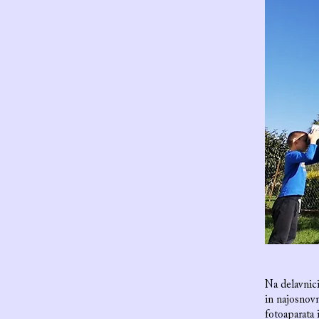
Na delavnic
in najosnov
fotoaparata