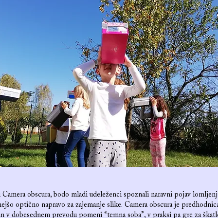
i Camera obscura, bodo mladi udeleženci spoznali naravni pojav lomljenj
nejšo optično napravo za zajemanje slike. Camera obscura je predhodni
 in v dobesednem prevodu pomeni “temna soba”, v praksi pa gre za škat