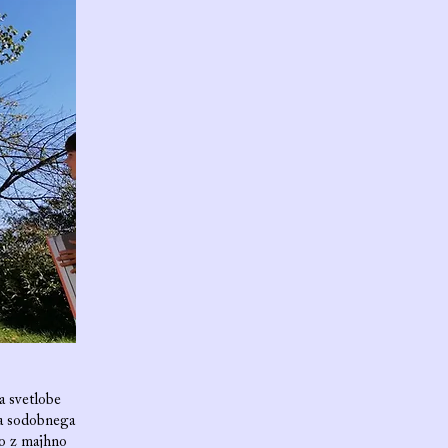
a svetlobe
ca sodobnega
lo z majhno