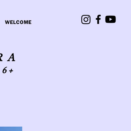
WELCOME
RA
 6+